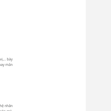
ị,... bày
 may mắn
ghệ nhân