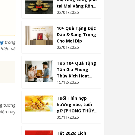
tại Mai Vàng Rồng
Việt
02/01/2026
10+ Quà Tặng Độc
Đáo & Sang Trọng
Cho Mọi Dịp
ng
trong
02/01/2026
hiểu về
Top 10+ Quà Tặng
Tân Gia Phong
Thủy Kích Hoạt
Tài Lộc 2026
15/12/2025
Tuổi Thìn hợp
hướng nào, tuổi
ng tượng
gì? [PHONG THỦY
hiện nay
CHÍNH XÁC]
05/11/2025
Tết 2026: Lịch