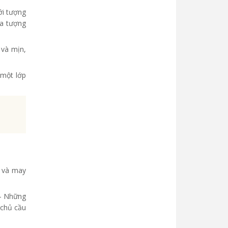
ới tượng
ủa tượng
 và mịn,
 một lớp
n và may
 - Những
 chủ cầu