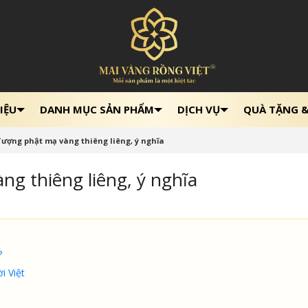
IỆU
DANH MỤC SẢN PHẨM
DỊCH VỤ
QUÀ TẶNG 
ượng phật mạ vàng thiêng liêng, ý nghĩa
g thiêng liêng, ý nghĩa
?
i Việt