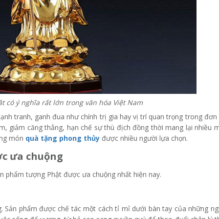
ật có ý nghĩa rất lớn trong văn hóa Việt Nam
nh tranh, ganh đua như chính trị gia hay vị trí quan trọng trong đơn v
 tâm, giảm căng thẳng, hạn chế sự thù địch đồng thời mang lại nhiều
hững món
quà tặng phong thủy
được nhiều người lựa chọn.
ợc ưa chuộng
sản phẩm tượng Phật được ưa chuộng nhất hiện nay.
g. Sản phẩm được chế tác một cách tỉ mỉ dưới bàn tay của những n