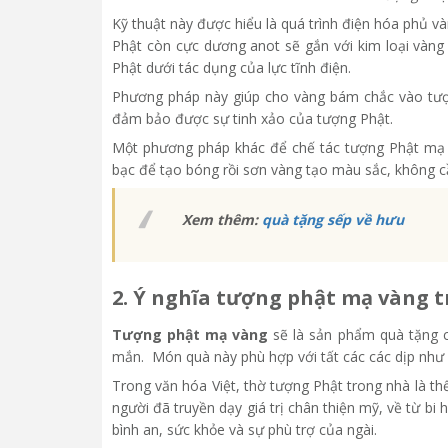
Kỹ thuật này được hiểu là quá trình điện hóa phủ 
Phật còn cực dương anot sẽ gắn với kim loại vàng
Phật dưới tác dụng của lực tĩnh điện.
Phương pháp này giúp cho vàng bám chắc vào tượn
đảm bảo được sự tinh xảo của tượng Phật.
Một phương pháp khác để chế tác tượng Phật mạ k
bạc để tạo bóng rồi sơn vàng tạo màu sắc, không c
Xem thêm:
quà tặng sếp về hưu
2. Ý nghĩa tượng phật mạ vàng t
Tượng phật mạ vàng
sẽ là sản phẩm quà tặng c
mắn. Món quà này phù hợp với tất các các dịp như d
Trong văn hóa Việt, thờ tượng Phật trong nhà là thể
người đã truyền dạy giá trị chân thiện mỹ, về từ bi
bình an, sức khỏe và sự phù trợ của ngài.