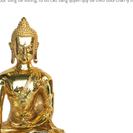
cuộc sống đế vương, từ bỏ cao sang quyền quý để theo đuổi chân lý t