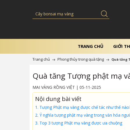
TRANG CHỦ
GIỚI TH
Trang chủ
Phong thủy trong quà tặng
Quà tăng T
Quà tăng Tượng phật mạ vàn
MAI VÀNG RỒNG VIỆT | 05-11-2025
Nội dung bài viết
1. Tượng Phật mạ vàng được chế tác như thế nào
2. Ý nghĩa tượng phật mạ vàng trong văn hóa ngườ
3. Top 3 tượng Phật mạ vàng được ưa chuộng