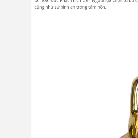
tài hoa. Đức Phật Thích Ca - Người lựa chọn từ bỏ 
cũng như sự bình an trong tâm hồn.