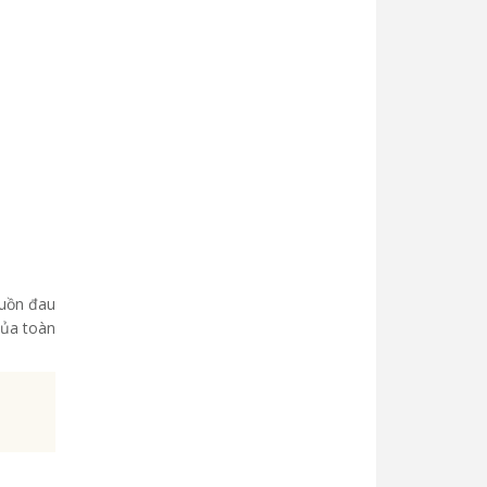
buồn đau
của toàn