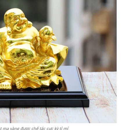
 mạ vàng được chế tác cực kỳ tỉ mỉ