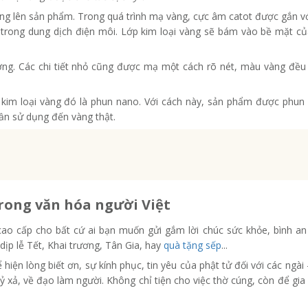
vàng lên sản phẩm. Trong quá trình mạ vàng, cực âm catot được gắn v
 trong dung dịch điện môi. Lớp kim loại vàng sẽ bám vào bề mặt c
g. Các chi tiết nhỏ cũng được mạ một cách rõ nét, màu vàng đều
im loại vàng đó là phun nano. Với cách này, sản phẩm được phun
ần sử dụng đến vàng thật.
rong văn hóa người Việt
ao cấp cho bất cứ ai bạn muốn gửi gắm lời chúc sức khỏe, bình a
ịp lễ Tết, Khai trương, Tân Gia, hay
quà tặng sếp
...
 hiện lòng biết ơn, sự kính phục, tin yêu của phật tử đối với các ngài
 hỷ xả, về đạo làm người. Không chỉ tiện cho việc thờ cúng, còn để gia