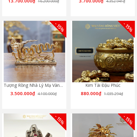
13.700.000₫
3.700.000₫
16.200.000₫
4.352.941₫
- 15%
- 15%
Tượng Rồng Nhà Lý Mạ Vàng 24K
Kim Tài Đậu Phúc
3.500.000₫
880.000₫
4.100.000₫
1.035.294₫
- 15%
- 15%