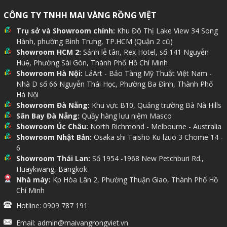
-> Hình thức trình bày.
CÔNG TY TNHH MAI VÀNG RỒNG VIỆT
💡
Góc kinh nghiệm:
Trụ sở và Showroom chính:
Khu Đô Thị Lake View 34 Song
Hành, phường Bình Trưng, TP.HCM (Quận 2 cũ)
Thời điểm tặng quà cũng quan trọng không kém
Showroom HCM 2:
Sảnh lễ tân, Rex Hotel, số 141 Nguyễn
món quà, bạn nên lên kế hoạch đặt hàng trước từ
Huệ, Phường Sài Gòn, Thành Phố Hồ Chí Minh
2-3 tháng. Việc này không chỉ giúp tối ưu chi phí
Showroom Hà Nội:
LáArt - Bảo Tàng Mỹ Thuật Việt Nam -
mà còn đảm bảo sự chỉn chu trong từng chi tiết in
Nhà D số 66 Nguyễn Thái Học, Phường Ba Đình, Thành Phố
khắc logo. Đừng để "nước đến chân mới nhảy", bởi
Hà Nội
những món quà chế tác thủ công cao cấp luôn cần
Showroom Đà Nẵng:
Khu vực B10, Quảng trường Bà Nà Hills
Sân Bay Đà Nẵng:
Quầy hàng lưu niệm Masco
thời gian để hoàn thiện.
Showroom Úc Châu:
North Richmond - Melbourne - Australia
Showroom Nhật Bản:
Osaka shi Taisho Ku lzuo 3 Chome 14 -
6
1.1. Phân loại đối tác
Showroom Thái Lan:
Số 1954 -1968 New Petchburi Rd.,
Huaykwang, Bangkok
Áp dụng nguyên tắc Pareto (80/20) trong việc tặng quà là chiến
Nhà máy:
Kp Hòa Lân 2, Phường Thuận Giao, Thành Phố Hồ
lược thông minh: Dành 80% ngân sách cho 20% đối tác quan trọng
Chí Minh
nhất. Điều này đảm bảo ROI (tỷ suất hoàn vốn) cao nhất về mặt
quan hệ. Trong thuật đối ngoại, 'quý hồ tinh bất quý hồ đa' - việc
Hotline: 0909 787 191
chia nhỏ ngân sách khiến tài khí bị phân tán, làm cho vật phẩm
thiếu đi sinh khí và không tạo được điểm tụ tài cần thiết để gây ấn
Email: admin@maivangrongviet.vn