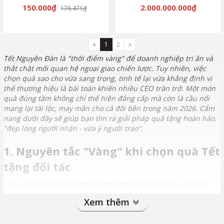
150.000₫
2.000.000.000₫
176.471₫
«
1
2
»
Tết Nguyên Đán là "thời điểm vàng" để doanh nghiệp tri ân và
thắt chặt mối quan hệ ngoại giao chiến lược. Tuy nhiên, việc
chọn quà sao cho vừa sang trọng, tinh tế lại vừa khẳng định vị
thế thương hiệu là bài toán khiến nhiều CEO trăn trở. Một món
quà đúng tầm không chỉ thể hiện đẳng cấp mà còn là cầu nối
mang lại tài lộc, may mắn cho cả đôi bên trong năm 2026. Cẩm
nang dưới đây sẽ giúp bạn tìm ra giải pháp quà tặng hoàn hảo,
"đẹp lòng người nhận - vừa ý người trao".
1. Nguyên tắc "Vàng" khi chọn quà Tết
tặng đối tác
Tặng quà trong kinh doanh là một nghệ thuật. Để món quà Tết
tặng đối tác thực sự phát huy tác dụng, bạn không thể chọn bừa.
Xem thêm
Quy trình chọn quà cần tuân thủ 5 bước chặt chẽ: Xác định ngân
sách-> Xác định người nhận-> Nghiên cứu văn hóa-> Cá nhân hóa