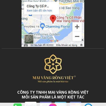
1.2. Những điều kiêng kỵ tuyệt đối trong dịp
Tết Nguyên Đán
Khi chọn quà Tết tặng đối tác, đặc biệt là đối tác người Á Đông,
yếu tố văn hóa và phong thủy là rào cản lớn nhất. Một món quà
phạm húy có thể phá hỏng mối quan hệ bạn dày công xây dựng.
Hãy ghi nhớ danh sách đen sau đây:
Vật sắc nhọn (Dao, kéo, bộ mở rượu có lưỡi nhọn):
Theo
quan niệm xưa, vật sắc nhọn mang sát khí, ngụ ý "cắt đứt" mối
quan hệ. Thay vào đó, hãy tặng Vàng (Gold) – kim loại quý
tượng trưng cho sự gắn kết bền vững và vĩnh cửu.
Khăn tay (Handkerchiefs):
Thường gắn liền với mồ hôi và
nước mắt, gợi sự chia ly, đau buồn.
Giày dép:
Mang hàm ý "người nhận sẽ bước đi", rời bỏ mối
quan hệ hợp tác.
CÔNG TY TNHH MAI VÀNG RỒNG VIỆT
MỖI SẢN PHẨM LÀ MỘT KIỆT TÁC