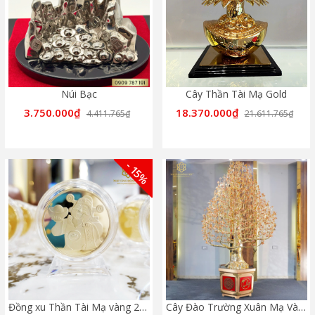
Núi Bạc
Cây Thần Tài Mạ Gold
3.750.000₫
18.370.000₫
4.411.765₫
21.611.765₫
- 15%
Đồng xu Thần Tài Mạ vàng 24k
Cây Đào Trường Xuân Mạ Vàng 24K Mix Rose Gold Cao 2,5 Mét