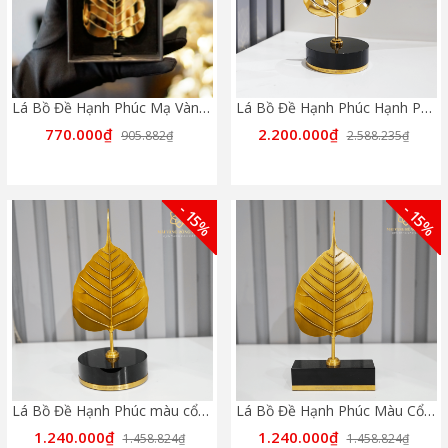
Lá Bồ Đề Hạnh Phúc Mạ Vàng 24K
Lá Bồ Đề Hạnh Phúc Hạnh Phúc Mạ Gold Đế Pha Lê Tròn
770.000₫
2.200.000₫
905.882₫
2.588.235₫
- 15%
- 15%
Lá Bồ Đề Hạnh Phúc màu cổ điển - đế Phale tròn
Lá Bồ Đề Hạnh Phúc Màu Cổ Điển - Đế Phale Chữ Nhật
1.240.000₫
1.240.000₫
1.458.824₫
1.458.824₫