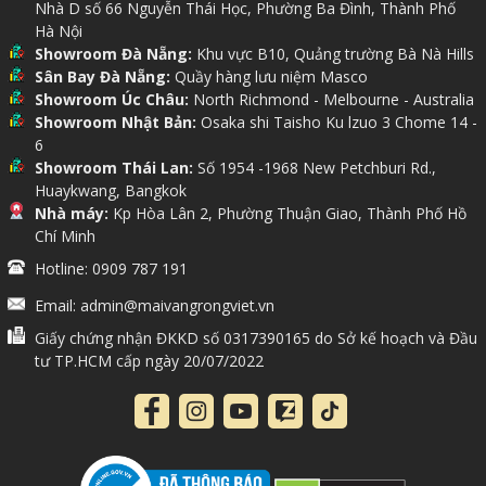
bá giáo lý và hướng mọi người theo đạo Phật. Bởi thế mà, cây bồ
Nhà D số 66 Nguyễn Thái Học, Phường Ba Đình, Thành Phố
đề được trồng khắp nơi trên thế giới và tượng trưng cho tình
Hà Nội
thương của Đức Phật luôn dành cho con người.
Showroom Đà Nẵng:
Khu vực B10, Quảng trường Bà Nà Hills
Sân Bay Đà Nẵng:
Quầy hàng lưu niệm Masco
Showroom Úc Châu:
North Richmond - Melbourne - Australia
Showroom Nhật Bản:
Osaka shi Taisho Ku lzuo 3 Chome 14 -
6
Showroom Thái Lan:
Số 1954 -1968 New Petchburi Rd.,
Huaykwang, Bangkok
Nhà máy:
Kp Hòa Lân 2, Phường Thuận Giao, Thành Phố Hồ
Chí Minh
Hotline: 0909 787 191
Email: admin@maivangrongviet.vn
Giấy chứng nhận ĐKKD số 0317390165 do Sở kế hoạch và Đầu
tư TP.HCM cấp ngày 20/07/2022
Cây bồ đề là một loài cây thiêng liêng, được lưu truyền rất nhiều
truyền thuyết
Cây bồ đề dát vàng dùng để làm gì?