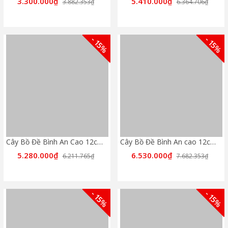
3.300.000₫
5.410.000₫
3.882.353₫
6.364.706₫
- 15%
- 15%
Cây Bồ Đề Bình An Cao 12cm - Màu Cổ Điển
Cây Bồ Đề Bình An cao 12cm - Full Rose
5.280.000₫
6.530.000₫
6.211.765₫
7.682.353₫
- 15%
- 15%