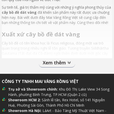
Sự tinh tế, giá trị thẩm mỹ cùng với những ý nghĩa phong thủy của
cây bồ đề dát vàng
đã khiến sản phẩm này rất được ưa chuộng
hiện nay. Bài viết dưới đây Mai Vàng Rồng Việt sẽ cung cấp đến
bạn những thông tin chi tiết về vật phẩm này. Cùng theo dõi nhé!
Xuất xứ cây bồ đề dát vàng
Cây bồ đề có tên khoa học là Ficus religiosa, đóng một vai trò
quan trọng trong nhiều nghi lễ tôn giáo. Tương truyền Siddhārtha
Gautama (Tất-đạt-đa Cồ-đàm) ngồi thiền định dưới một gốc cây
như vậy và đạt giác ngộ các giáo lý của Phật giáo, trở thành một vị
Xem thêm
Phật. Vì thế mà cây này có tên tiếng Phạn là Bodhi, phiên âm tiếng
Việt là Bồ đề có ý nghĩa là cây giác ngộ.
Bồ đề là một loại cây có sức sống vô cùng. Nếu xét về tâm linh thì
CÔNG TY TNHH MAI VÀNG RỒNG VIỆT
loại cây này có giá trị âm hưởng sâu sắc. Theo truyền thuyết, Đức
phật đã ngồi thiền định 49 ngày bên loại cây này sau khi thành tựu
Trụ sở và Showroom chính:
Khu Đô Thị Lake View 34 Song
vô thượng chính đẳng chính giác. Chính vì vậy khi chúng ta đi qua
Hành, phường Bình Trưng, TP.HCM (Quận 2 cũ)
bất cứ cây bồ đề nào đều sẽ có cảm giác hình bóng của ai đó
Showroom HCM 2:
Sảnh lễ tân, Rex Hotel, số 141 Nguyễn
đang phảng phất tại đây.
Huệ, Phường Sài Gòn, Thành Phố Hồ Chí Minh
Sau khi giác ngộ, Phật Thích ca Mâu ni đã đi khắp châu Á để truyền
Showroom Hà Nội:
LáArt - Bảo Tàng Mỹ Thuật Việt Nam -