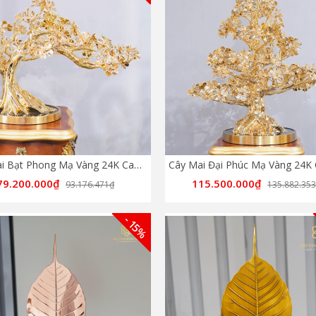
Cây Mai Bạt Phong Mạ Vàng 24K Cao 39cm
79.200.000₫
115.500.000₫
93.176.471₫
135.882.35
- 15%