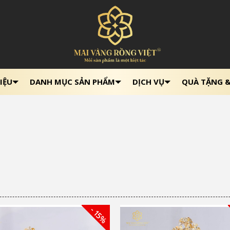
IỆU
DANH MỤC SẢN PHẨM
DỊCH VỤ
QUÀ TẶNG 
- 15%