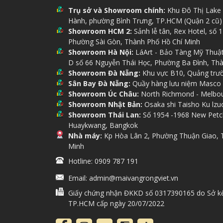
Trụ sở và Showroom chính:
Khu Đô Thị Lake 
Hành, phường Bình Trưng, TP.HCM (Quận 2 cũ)
Showroom HCM 2:
Sảnh lễ tân, Rex Hotel, số 
Phường Sài Gòn, Thành Phố Hồ Chí Minh
Showroom Hà Nội:
LáArt - Bảo Tàng Mỹ Thuậ
D số 66 Nguyễn Thái Học, Phường Ba Đình, Th
Showroom Đà Nẵng:
Khu vực B10, Quảng trườ
Sân Bay Đà Nẵng:
Quầy hàng lưu niệm Masco
Showroom Úc Châu:
North Richmond - Melbour
Showroom Nhật Bản:
Osaka shi Taisho Ku lzu
Showroom Thái Lan:
Số 1954 -1968 New Petch
Huaykwang, Bangkok
Nhà máy:
Kp Hòa Lân 2, Phường Thuận Giao, 
Minh
Hotline: 0909 787 191
Email: admin@maivangrongviet.vn
Mai
Giấy chứng nhận ĐKKD số 0317390165 do Sở kế
TP.HCM cấp ngày 20/07/2022
Quà tặng tân gia
– Chúc khởi 