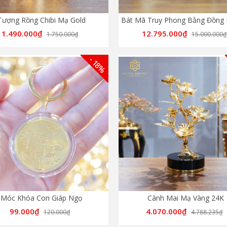
Tượng Rồng Chibi Mạ Gold
1.490.000₫
12.795.000₫
1.750.000₫
15.000.000₫
- 18%
Móc Khóa Con Giáp Ngọ
Cành Mai Mạ Vàng 24K
99.000₫
4.070.000₫
120.000₫
4.788.235₫