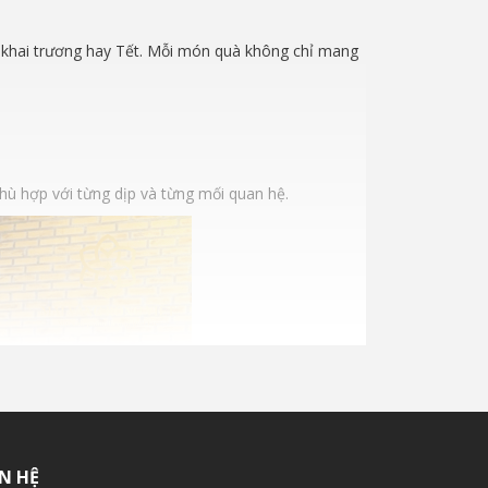
ọ, khai trương hay Tết. Mỗi món quà không chỉ mang
ù hợp với từng dịp và từng mối quan hệ.
ÊN HỆ