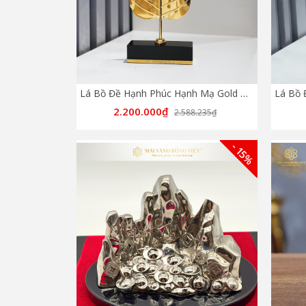
Lá Bồ Đề Hạnh Phúc Hạnh Mạ Gold Đế Pha Lê Chữ Nhật
2.200.000₫
2.588.235₫
- 15%