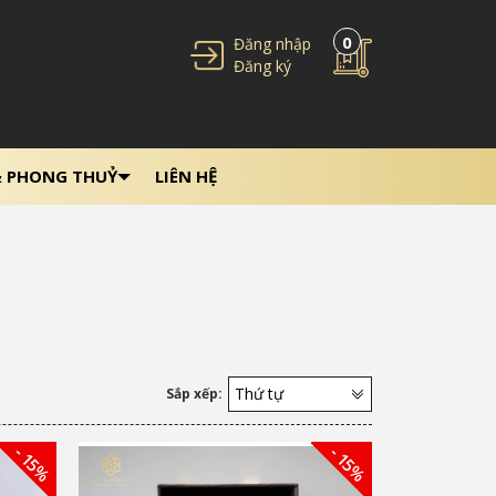
0
Đăng nhập
Đăng ký
& PHONG THUỶ
LIÊN HỆ
Thứ tự
Sắp xếp:
- 15%
- 15%