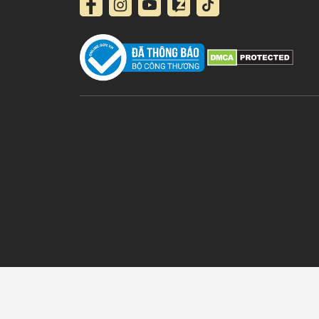
Những món quà mang ý nghĩa phong thủy như
Cây
và sung túc, giúp gia chủ đón vận khí tốt lành trong