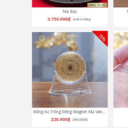
Núi Bạc
3.750.000₫
4.411.765₫
- 15%
Đồng Xu Trống Đồng Magnet Mạ Vàng 24K
220.000₫
260.000₫