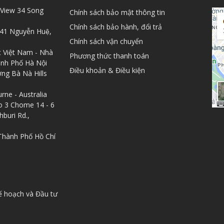
View 34 Song
Chính sách bảo mật thông tin
Chính sách bảo hành, đổi trả
141 Nguyễn Huệ,
Chính sách vận chuyển
t Việt Nam - Nhà
Phương thức thanh toán
ành Phố Hà Nội
Điều khoản & Điều kiện
ng Bà Nà Hills
ne - Australia
o 3 Chome 14 - 6
buri Rd.,
Thành Phố Hồ Chí
 Vàng Rồng Việt
là nơi cung cấp quà tặng cao cấp cho mọi dịp trọn
 hoạch và Đầu tư
đầu hanh thông, phúc lộc viên mãn