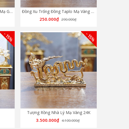
Bát Mã Truy Phong Bằng Đồng Mạ Gold - Biểu Tượng Mã Đáo Thành Công
Đồng Xu Trống Đồng Taplo Mạ Vàng 24K
250.000₫
290.000₫
- 15%
- 15%
Tượng Rồng Nhà Lý Mạ Vàng 24K
3.500.000₫
4.100.000₫