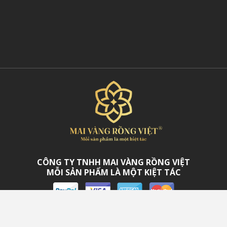
 Mai Long Thăng Mạ Vàng 24K
,
Cây Bồ Đề Cát Tường
, hay
Trốn
 ngôi nhà mới.
CÔNG TY TNHH MAI VÀNG RỒNG VIỆT
MỖI SẢN PHẨM LÀ MỘT KIỆT TÁC
Bản quyền thuộc về Công ty TNHH Mai Vàng Rồng Việt