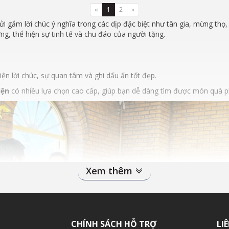
«
1
2
»
ửi gắm lời chúc ý nghĩa trong các dịp đặc biệt như tân gia, mừng th
g, thể hiện sự tinh tế và chu đáo của người tặng.
iện lời chúc, sự quan tâm và ghi dấu ấn tốt đẹp.
iện
có nhiều lựa chọn cao cấp, giúp bạn dễ dàng tìm được món quà ph
Xem thêm
CHÍNH SÁCH HỖ TRỢ
LI