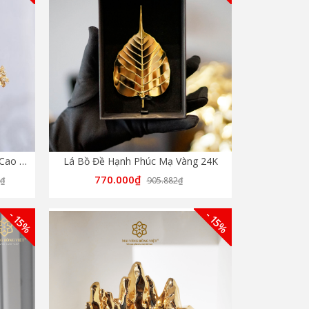
Cây Mai Đại Phúc Mạ Vàng 24K Cao 60cm
Lá Bồ Đề Hạnh Phúc Mạ Vàng 24K
770.000₫
3₫
905.882₫
- 15%
- 15%