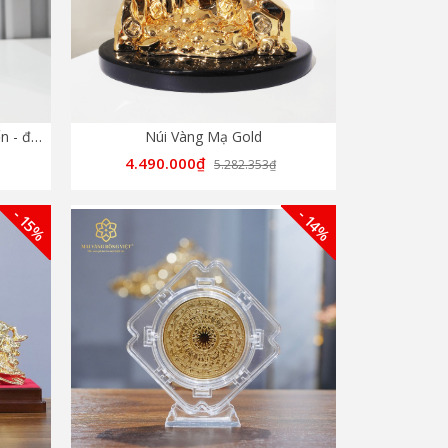
Lá Bồ Đề Hạnh Phúc màu cổ điển - đế Phale tròn
Núi Vàng Mạ Gold
4.490.000₫
5.282.353₫
- 15%
- 14%