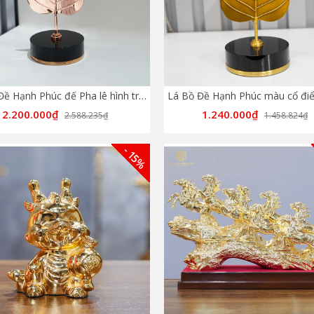
Lá Bồ Đề Hạnh Phúc đế Pha lê hình tròn - Màu Rose
2.200.000₫
1.240.000₫
2.588.235₫
1.458.824₫
- 15%