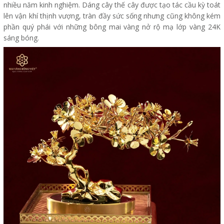
nhiều năm kinh nghiệm. Dáng cây thế cây được tạo tác cầu kỳ toát
lên vận khí thịnh vượng, tràn đầy sức sống nhưng cũng không kém
phần quý phái với những bông mai vàng nở rộ mạ lớp vàng 24K
sáng bóng.