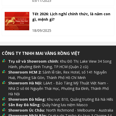
05/11/2025
Tết 2026: Lịch nghỉ chính thức, là năm con
gì, mệnh gì?
18/09/2025
CÔNG TY TNHH MAI VÀNG RỒNG VIỆT
Trụ sở và Showroom chính:
Khu Đô Thị Lake View 34 Song
Hành, phường Bình Trưng, TP.HCM (Quận 2 cũ)
Showroom HCM 2:
Sảnh lễ tân, Rex Hotel, số 141 Nguyễn
Huệ, Phường Sài Gòn, Thành Phố Hồ Chí Minh
Showroom Hà Nội:
LáArt - Bảo Tàng Mỹ Thuật Việt Nam -
Nhà D số 66 Nguyễn Thái Học, Phường Ba Đình, Thành Phố
Hà Nội
Showroom Đà Nẵng:
Khu vực B10, Quảng trường Bà Nà Hills
Sân Bay Đà Nẵng:
Quầy hàng lưu niệm Masco
Showroom Úc Châu:
North Richmond - Melbourne - Australia
Showroom Nhật Bản:
Osaka shi Taisho Ku lzuo 3 Chome 14 -