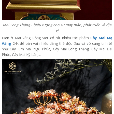
Mai Long Thăng - biểu tượng cho sự may mắn, phát triển và địa
vị
Hiện ở Mai Vàng Rồng Việt có rất nhiều tác phẩm
Cây Mai Mạ
Vàng
24k để bàn với nhiều dáng thế độc đáo và vô cùng tinh tế
như Cây Kim Mai Ngũ Phúc, Cây Mai Long Thăng, Cây Mai Đại
Phúc, Cây Mai Kỳ Lân,...