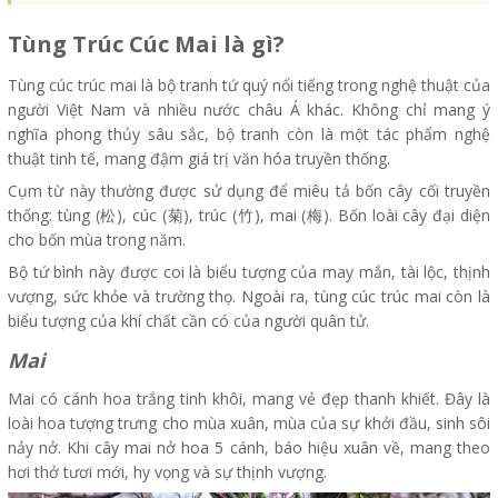
Tùng Trúc Cúc Mai là gì?
Tùng cúc trúc mai là bộ tranh tứ quý nổi tiếng trong nghệ thuật của
người Việt Nam và nhiều nước châu Á khác. Không chỉ mang ý
nghĩa phong thủy sâu sắc, bộ tranh còn là một tác phẩm nghệ
thuật tinh tế, mang đậm giá trị văn hóa truyền thống.
Cụm từ này thường được sử dụng để miêu tả bốn cây cối truyền
thống: tùng (松), cúc (菊), trúc (竹), mai (梅). Bốn loài cây đại diện
cho bốn mùa trong năm.
Bộ tứ bình này được coi là biểu tượng của may mắn, tài lộc, thịnh
vượng, sức khỏe và trường thọ. Ngoài ra, tùng cúc trúc mai còn là
biểu tượng của khí chất cần có của người quân tử.
Mai
Mai có cánh hoa trắng tinh khôi, mang vẻ đẹp thanh khiết. Đây là
loài hoa tượng trưng cho mùa xuân, mùa của sự khởi đầu, sinh sôi
nảy nở. Khi cây mai nở hoa 5 cánh, báo hiệu xuân về, mang theo
hơi thở tươi mới, hy vọng và sự thịnh vượng.