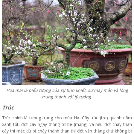
Hoa mai là biểu tượng của sự tinh khiết, sự may mắn và lòng
trung thành với lý tưởng
Trúc
Trúc chính là tượng trưng cho mùa Hạ. Cây trúc (tre) quanh năm
xanh tốt, đốt cây ngay thẳng từ bé (măng) và nếu đốt cháy thân
cây thì mặc dù bị cháy thành than thì đốt vẫn thẳng chứ không bị