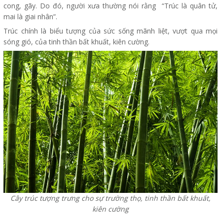
cong, gãy. Do đó, người xưa thường nói rằng “Trúc là quân tử,
mai là giai nhân”.
Trúc chính là biểu tượng của sức sống mãnh liệt, vượt qua mọi
sóng gió, của tinh thần bất khuất, kiên cường.
Cây trúc tượng trưng cho sự trường thọ, tinh thần bất khuất,
kiên cường