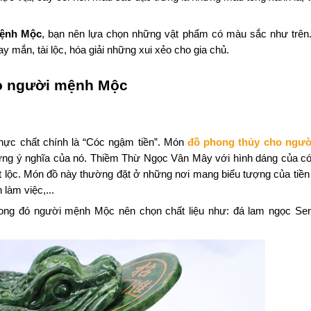
mệnh Mộc
, bạn nên lựa chọn những vật phẩm có màu sắc như trên
y mắn, tài lộc, hóa giải những xui xẻo cho gia chủ.
ho người mệnh Mộc
hực chất chính là “Cóc ngậm tiền”. Món
đồ phong thủy cho ngư
hững ý nghĩa của nó. Thiềm Thừ Ngọc Vân Mây với hình dáng của 
át lộc. Món đồ này thường đặt ở những nơi mang biểu tượng của tiền 
 làm việc,...
rong đó người mệnh Mộc nên chọn chất liệu như: đá lam ngọc Ser
.