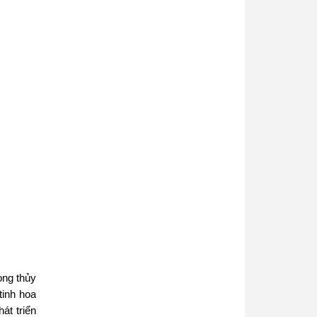
ong thủy
tinh hoa
át triển