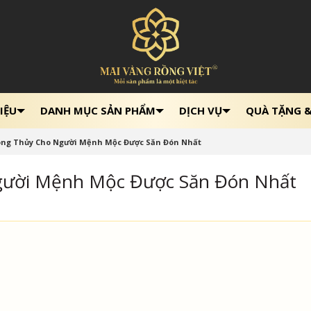
IỆU
DANH MỤC SẢN PHẨM
DỊCH VỤ
QUÀ TẶNG 
ong Thủy Cho Người Mệnh Mộc Được Săn Đón Nhất
gười Mệnh Mộc Được Săn Đón Nhất