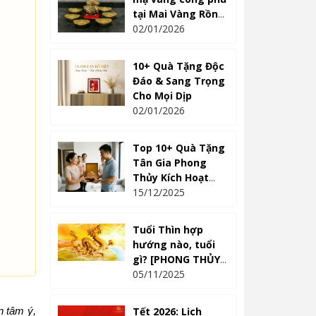
tại Mai Vàng Rồng
Việt
02/01/2026
10+ Quà Tặng Độc
Đáo & Sang Trọng
Cho Mọi Dịp
02/01/2026
Top 10+ Quà Tặng
Tân Gia Phong
Thủy Kích Hoạt
Tài Lộc 2026
15/12/2025
Tuổi Thìn hợp
hướng nào, tuổi
gì? [PHONG THỦY
CHÍNH XÁC]
05/11/2025
Tết 2026: Lịch
n tâm ý,