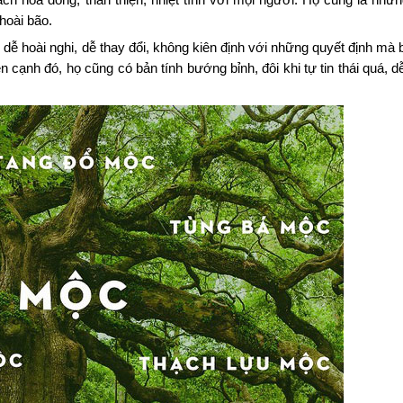
h hòa đồng, thân thiện, nhiệt tình với mọi người. Họ cũng là nhữ
hoài bão.
 hoài nghi, dễ thay đổi, không kiên định với những quyết định mà 
cạnh đó, họ cũng có bản tính bướng bỉnh, đôi khi tự tin thái quá, d