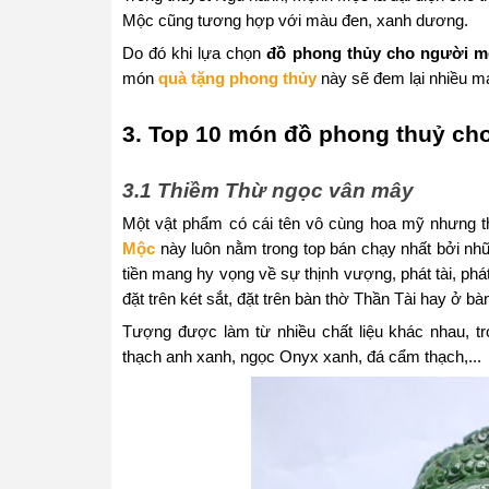
Mộc cũng tương hợp với màu đen, xanh dương.
Do đó khi lựa chọn
đồ phong thủy cho người 
món
quà tặng phong thủy
này sẽ đem lại nhiều ma
3. Top 10 món đồ phong thuỷ c
3.1 Thiềm Thừ ngọc vân mây
Một vật phẩm có cái tên vô cùng hoa mỹ nhưng t
Mộc
này luôn nằm trong top bán chạy nhất bởi n
tiền mang hy vọng về sự thịnh vượng, phát tài, ph
đặt trên két sắt, đặt trên bàn thờ Thần Tài hay ở bàn
Tượng được làm từ nhiều chất liệu khác nhau, t
thạch anh xanh, ngọc Onyx xanh, đá cẩm thạch,..