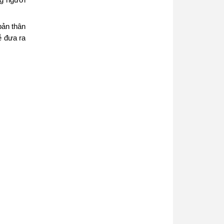
ng người
bản thân
ễ đưa ra