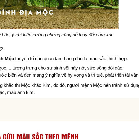
 bão, ý chí kiên cường nhưng cũng dễ thay đổi cảm xúc
?
nh Mộc
thì yếu tố cần quan tâm hàng đầu là màu sắc thích hợp.
ngọc,... tượng trưng cho sự sinh sôi nảy nở, sức sống dồi dào.
c biển và đen mang ý nghĩa về hy vọng và trí tuệ, phát triển tài vận
g khắc thì Mộc khắc Kim, do đó, người mệnh Mộc nên tránh sử dụ
ạc, màu ánh kim.