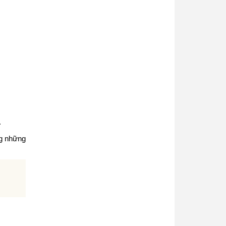
.
ng những