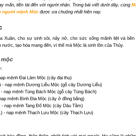
y mắn, tiền tài đến với người nhận. Trong bài viết dưới dây, cùng
M
o người mệnh Mộc
được ưa chuộng nhất hiện nay.
c
Xuân, cho sự sinh sôi, nảy nở, cho sức sống mãnh liệt và bền 
 nước, tạo hóa mang đến, vì thế mà Mộc là sinh tồn của Thủy.
h mộc
:
 nạp mệnh Đại Lâm Mộc (cây đại thụ)
) - nạp mệnh Dương Liễu Mộc (gỗ cây Dương Liễu)
) - nạp mệnh Tùng Bách Mộc (gỗ cây Tùng Bách)
 nạp mệnh Bình Địa Mộc (cây ở đồng bằng)
) - nạp mệnh Tang Đố Mộc (cây Dâu Tằm)
1) - nạp mệnh Thạch Lựu Mộc (cây Thạch Lựu)