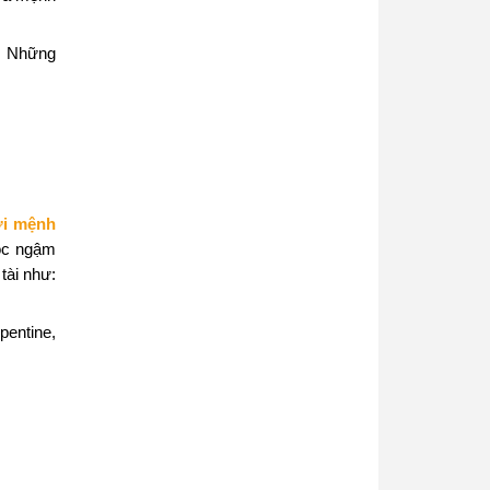
. Những
ời mệnh
cóc ngậm
tài như:
pentine,