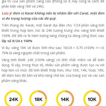
giá trị của sản phẩm càng cao (thông số K này cũng là cách để
phân biệt vàng 18K và 24K).
Lưu ý:
Đơn vị Karat không nên bị nhầm lẫn với Carat, một đơn
vị đo trọng lượng của các đá quý.
Trên thang đo Karat, một Karat đại diện cho 1/24 phần vàng tinh
khiết trong hợp kim, tức là 24K tượng trưng cho vàng tinh khiết
100%. Để đổi ra % hàm lượng vàng chúng ta dùng công thức sau:
lấy số K/24 x 100%
Ví dụ: vàng 18K sẽ được tính như sau: 18/24 = 0.75 x100% => có
75% là vàng nguyên chất trong sản phẩm.
Vàng tinh khiết 24K (100% vàng) có tính chất mềm và dễ biến
dạng. Vì vậy, trong thực tế, nhiều sản phẩm vàng được tạo ra với
hợp kim có mức độ tinh khiết thấp hơn, như 10K, 14K, hoặc 18K,
để đảm bảo độ bền và khả năng chế tác của trang sức và các sản
phẩm vàng khác.