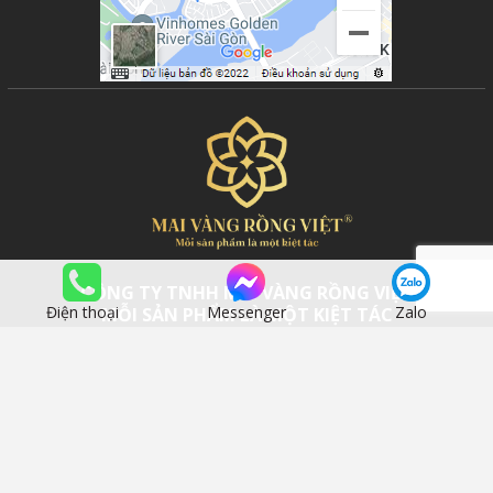
CÔNG TY TNHH MAI VÀNG RỒNG VIỆT
Điện thoại
Messenger
Zalo
MỖI SẢN PHẨM LÀ MỘT KIỆT TÁC
Bản quyền thuộc về Công ty TNHH Mai Vàng Rồng Việt