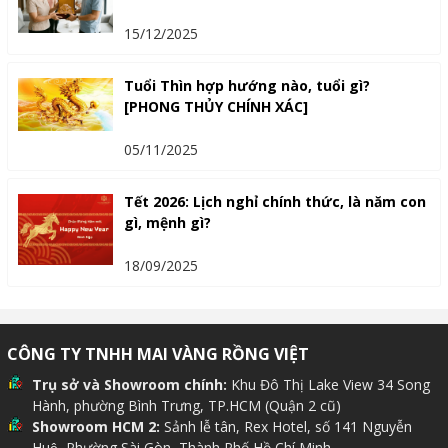
15/12/2025
Tuổi Thìn hợp hướng nào, tuổi gì?
[PHONG THỦY CHÍNH XÁC]
05/11/2025
Tết 2026: Lịch nghỉ chính thức, là năm con
gì, mệnh gì?
18/09/2025
CÔNG TY TNHH MAI VÀNG RỒNG VIỆT
Trụ sở và Showroom chính:
Khu Đô Thị Lake View 34 Song
Hành, phường Bình Trưng, TP.HCM (Quận 2 cũ)
Showroom HCM 2:
Sảnh lễ tân, Rex Hotel, số 141 Nguyễn
Huệ, Phường Sài Gòn, Thành Phố Hồ Chí Minh