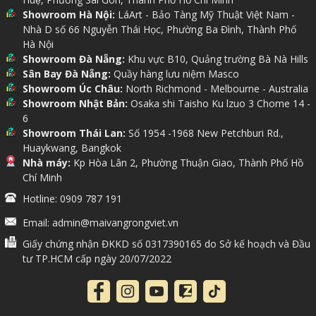
Showroom Hà Nội:
LáArt - Bảo Tàng Mỹ Thuật Việt Nam -
Nhà D số 66 Nguyễn Thái Học, Phường Ba Đình, Thành Phố
Hà Nội
Showroom Đà Nẵng:
Khu vực B10, Quảng trường Bà Nà Hills
Sân Bay Đà Nẵng:
Quầy hàng lưu niệm Masco
Showroom Úc Châu:
North Richmond - Melbourne - Australia
Showroom Nhật Bản:
Osaka shi Taisho Ku lzuo 3 Chome 14 -
6
Showroom Thái Lan:
Số 1954 -1968 New Petchburi Rd.,
Huaykwang, Bangkok
Nhà máy:
Kp Hòa Lân 2, Phường Thuận Giao, Thành Phố Hồ
Chí Minh
Hotline: 0909 787 191
Email: admin@maivangrongviet.vn
Giấy chứng nhận ĐKKD số 0317390165 do Sở kế hoạch và Đầu
tư TP.HCM cấp ngày 20/07/2022