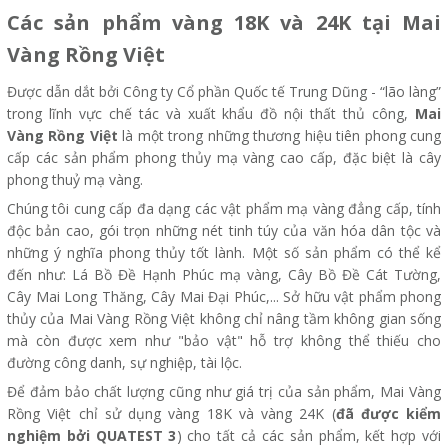
Các sản phẩm vàng 18K và 24K tại Mai
Vàng Rồng Việt
Được dẫn dắt bởi Công ty Cổ phần Quốc tế Trung Dũng - “lão làng”
trong lĩnh vực chế tác và xuất khẩu đồ nội thất thủ công,
Mai
Vàng Rồng Việt
là một trong những thương hiệu tiên phong cung
cấp các sản phẩm phong thủy mạ vàng cao cấp, đặc biệt là cây
phong thuỷ mạ vàng.
Chúng tôi cung cấp đa dạng các vật phẩm mạ vàng đẳng cấp, tính
độc bản cao, gói trọn những nét tinh túy của văn hóa dân tộc và
những ý nghĩa phong thủy tốt lành. Một số sản phẩm có thể kể
đến như: Lá Bồ Đề Hạnh Phúc mạ vàng, Cây Bồ Đề Cát Tường,
Cây Mai Long Thăng, Cây Mai Đại Phúc,... Sở hữu vật phẩm phong
thủy của Mai Vàng Rồng Việt không chỉ nâng tầm không gian sống
mà còn được xem như "bảo vật" hỗ trợ không thể thiếu cho
đường công danh, sự nghiệp, tài lộc.
Để đảm bảo chất lượng cũng như giá trị của sản phẩm, Mai Vàng
Rồng Việt chỉ sử dụng vàng 18K và vàng 24K (
đã được kiểm
nghiệm bởi QUATEST 3
) cho tất cả các sản phẩm, kết hợp với