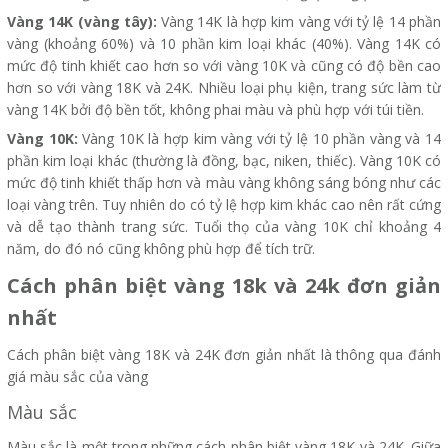
Vàng 14K (vàng tây):
Vàng 14K là hợp kim vàng với tỷ lệ 14 phần
vàng (khoảng 60%) và 10 phần kim loại khác (40%). Vàng 14K có
mức độ tinh khiết cao hơn so với vàng 10K và cũng có độ bền cao
hơn so với vàng 18K và 24K. Nhiều loại phụ kiện, trang sức làm từ
vàng 14K bởi độ bền tốt, không phai màu và phù hợp với túi tiền.
Vàng 10K:
Vàng 10K là hợp kim vàng với tỷ lệ 10 phần vàng và 14
phần kim loại khác (thường là đồng, bạc, niken, thiếc). Vàng 10K có
mức độ tinh khiết thấp hơn và màu vàng không sáng bóng như các
loại vàng trên. Tuy nhiên do có tỷ lệ hợp kim khác cao nên rất cứng
và dễ tạo thành trang sức. Tuổi thọ của vàng 10K chỉ khoảng 4
năm, do đó nó cũng không phù hợp để tích trữ.
Cách phân biệt vàng 18k và 24k đơn giản
nhất
Cách phân biệt vàng 18K và 24K đơn giản nhất là thông qua đánh
giá màu sắc của vàng
Màu sắc
Màu sắc là một trong những cách phân biệt vàng 18K và 24K. Giữa