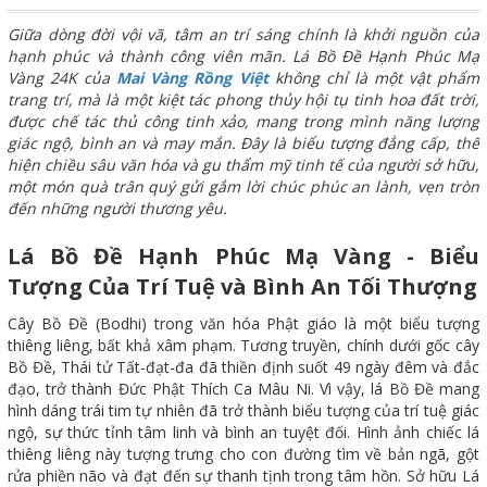
Giữa dòng đời vội vã, tâm an trí sáng chính là khởi nguồn của
hạnh phúc và thành công viên mãn. Lá Bồ Đề Hạnh Phúc Mạ
Vàng 24K của
Mai Vàng Rồng Việt
không chỉ là một vật phẩm
trang trí, mà là một kiệt tác phong thủy hội tụ tinh hoa đất trời,
được chế tác thủ công tinh xảo, mang trong mình năng lượng
giác ngộ, bình an và may mắn. Đây là biểu tượng đẳng cấp, thể
hiện chiều sâu văn hóa và gu thẩm mỹ tinh tế của người sở hữu,
một món quà trân quý gửi gắm lời chúc phúc an lành, vẹn tròn
đến những người thương yêu.
Lá Bồ Đề Hạnh Phúc Mạ Vàng - Biểu
Tượng Của Trí Tuệ và Bình An Tối Thượng
Cây Bồ Đề (Bodhi) trong văn hóa Phật giáo là một biểu tượng
thiêng liêng, bất khả xâm phạm. Tương truyền, chính dưới gốc cây
Bồ Đề, Thái tử Tất-đạt-đa đã thiền định suốt 49 ngày đêm và đắc
đạo, trở thành Đức Phật Thích Ca Mâu Ni. Vì vậy, lá Bồ Đề mang
hình dáng trái tim tự nhiên đã trở thành biểu tượng của trí tuệ giác
ngộ, sự thức tỉnh tâm linh và bình an tuyệt đối. Hình ảnh chiếc lá
thiêng liêng này tượng trưng cho con đường tìm về bản ngã, gột
rửa phiền não và đạt đến sự thanh tịnh trong tâm hồn. Sở hữu Lá