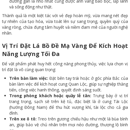
đường gân lá nhỏ nhất cũng được ánh vàng bao bọc, lấp lánh
và sống động như thật.
Thành quả là một kiệt tác với vẻ đẹp hoàn mỹ, vừa mang nét đẹp
tự nhiên của tạo hóa, vừa toát lên sự sang trọng, quyền quý của
vàng ròng, chứa đựng tâm huyết và niềm đam mê của người nghệ
nhân.
Vị Trí Đặt Lá Bồ Đề Mạ Vàng Để Kích Hoạt
Năng Lượng Tối Đa
Để vật phẩm phát huy hết công năng phong thủy, việc lựa chọn vị
trí đặt là vô cùng quan trọng:
Trên bàn làm việc:
Đặt bên tay trái hoặc ở góc phía Bắc của
bàn làm việc để kích hoạt cung Quan Lộc, giúp sự nghiệp thăng
tiến, công việc hanh thông, quyết định sáng suốt.
Trong phòng khách hoặc quầy lễ tân:
Trưng bày ở vị trí
trang trọng, sạch sẽ trên kệ tủ, đặc biệt là ở cung Tài Lộc
(hướng Đông Nam) để thu hút vượng khí, tài lộc cho cả gia
đình.
Trên xe ô tô:
Treo trên gương chiếu hậu như một lá bùa bình
an, giúp bảo vệ chủ nhân trên mọi nẻo đường, thượng lộ bình