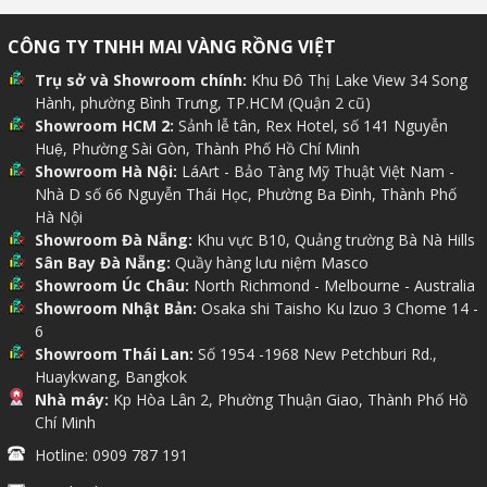
CÔNG TY TNHH MAI VÀNG RỒNG VIỆT
Trụ sở và Showroom chính:
Khu Đô Thị Lake View 34 Song
Hành, phường Bình Trưng, TP.HCM (Quận 2 cũ)
Showroom HCM 2:
Sảnh lễ tân, Rex Hotel, số 141 Nguyễn
Huệ, Phường Sài Gòn, Thành Phố Hồ Chí Minh
Showroom Hà Nội:
LáArt - Bảo Tàng Mỹ Thuật Việt Nam -
Nhà D số 66 Nguyễn Thái Học, Phường Ba Đình, Thành Phố
Hà Nội
Showroom Đà Nẵng:
Khu vực B10, Quảng trường Bà Nà Hills
Sân Bay Đà Nẵng:
Quầy hàng lưu niệm Masco
Showroom Úc Châu:
North Richmond - Melbourne - Australia
Showroom Nhật Bản:
Osaka shi Taisho Ku lzuo 3 Chome 14 -
6
Showroom Thái Lan:
Số 1954 -1968 New Petchburi Rd.,
Huaykwang, Bangkok
Nhà máy:
Kp Hòa Lân 2, Phường Thuận Giao, Thành Phố Hồ
Chí Minh
Hotline: 0909 787 191