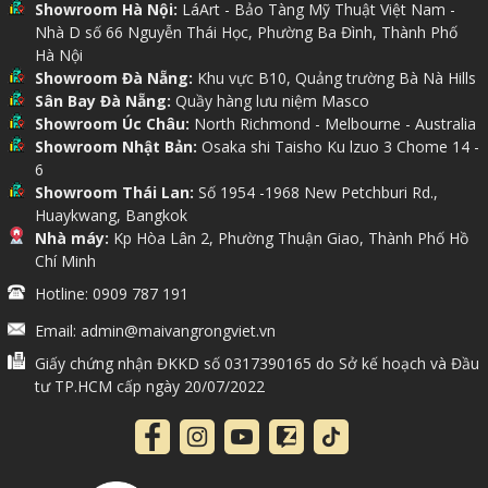
Showroom Hà Nội:
LáArt - Bảo Tàng Mỹ Thuật Việt Nam -
Nhà D số 66 Nguyễn Thái Học, Phường Ba Đình, Thành Phố
Hà Nội
Showroom Đà Nẵng:
Khu vực B10, Quảng trường Bà Nà Hills
Sân Bay Đà Nẵng:
Quầy hàng lưu niệm Masco
Showroom Úc Châu:
North Richmond - Melbourne - Australia
Showroom Nhật Bản:
Osaka shi Taisho Ku lzuo 3 Chome 14 -
6
Showroom Thái Lan:
Số 1954 -1968 New Petchburi Rd.,
Huaykwang, Bangkok
Nhà máy:
Kp Hòa Lân 2, Phường Thuận Giao, Thành Phố Hồ
Chí Minh
Hotline: 0909 787 191
Email: admin@maivangrongviet.vn
Giấy chứng nhận ĐKKD số 0317390165 do Sở kế hoạch và Đầu
tư TP.HCM cấp ngày 20/07/2022