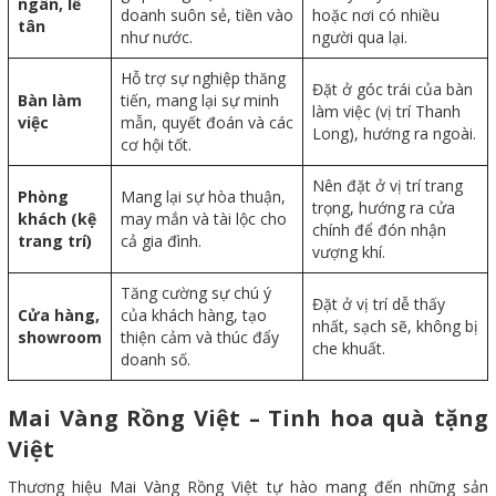
ngân, lễ
doanh suôn sẻ, tiền vào
hoặc nơi có nhiều
tân
như nước.
người qua lại.
Hỗ trợ sự nghiệp thăng
Đặt ở góc trái của bàn
Bàn làm
tiến, mang lại sự minh
làm việc (vị trí Thanh
việc
mẫn, quyết đoán và các
Long), hướng ra ngoài.
cơ hội tốt.
Nên đặt ở vị trí trang
Phòng
Mang lại sự hòa thuận,
trọng, hướng ra cửa
khách (kệ
may mắn và tài lộc cho
chính để đón nhận
trang trí)
cả gia đình.
vượng khí.
Tăng cường sự chú ý
Đặt ở vị trí dễ thấy
Cửa hàng,
của khách hàng, tạo
nhất, sạch sẽ, không bị
showroom
thiện cảm và thúc đẩy
che khuất.
doanh số.
Mai Vàng Rồng Việt – Tinh hoa quà tặng
Việt
Thương hiệu Mai Vàng Rồng Việt tự hào mang đến những sản