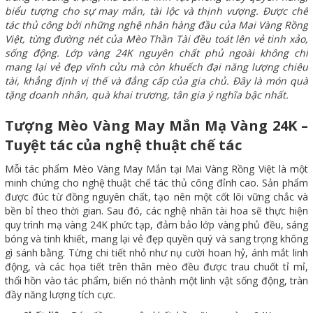
biểu tượng cho sự may mắn, tài lộc và thịnh vượng. Được chế
tác thủ công bởi những nghệ nhân hàng đầu của Mai Vàng Rồng
Việt, từng đường nét của Mèo Thần Tài đều toát lên vẻ tinh xảo,
sống động. Lớp vàng 24K nguyên chất phủ ngoài không chỉ
mang lại vẻ đẹp vĩnh cửu mà còn khuếch đại năng lượng chiêu
tài, khẳng định vị thế và đẳng cấp của gia chủ. Đây là món quà
tặng doanh nhân, quà khai trương, tân gia ý nghĩa bậc nhất.
Tượng Mèo Vàng May Mắn Mạ Vàng 24K –
Tuyệt tác của nghệ thuật chế tác
Mỗi tác phẩm Mèo Vàng May Mắn tại Mai Vàng Rồng Việt là một
minh chứng cho nghệ thuật chế tác thủ công đỉnh cao. Sản phẩm
được đúc từ đồng nguyên chất, tạo nên một cốt lõi vững chắc và
bền bỉ theo thời gian. Sau đó, các nghệ nhân tài hoa sẽ thực hiện
quy trình mạ vàng 24K phức tạp, đảm bảo lớp vàng phủ đều, sáng
bóng và tinh khiết, mang lại vẻ đẹp quyền quý và sang trọng không
gì sánh bằng. Từng chi tiết nhỏ như nụ cười hoan hỷ, ánh mắt linh
động, và các họa tiết trên thân mèo đều được trau chuốt tỉ mỉ,
thổi hồn vào tác phẩm, biến nó thành một linh vật sống động, tràn
đầy năng lượng tích cực.