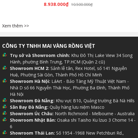
8.938.000₫
10.500.000₫
Xem thêm >>
CÔNG TY TNHH MAI VÀNG RỒNG VIỆT
Trụ sở và Showroom chính:
Khu Đô Thị Lake View 34 Song
Hành, phường Bình Trưng, TP.HCM (Quận 2 cũ)
Showroom HCM 2:
Sảnh lễ tân, Rex Hotel, số 141 Nguyễn
Huệ, Phường Sài Gòn, Thành Phố Hồ Chí Minh
Showroom Hà Nội:
LáArt - Bảo Tàng Mỹ Thuật Việt Nam -
Nhà D số 66 Nguyễn Thái Học, Phường Ba Đình, Thành Phố
Hà Nội
Showroom Đà Nẵng:
Khu vực B10, Quảng trường Bà Nà Hills
Sân Bay Đà Nẵng:
Quầy hàng lưu niệm Masco
Showroom Úc Châu:
North Richmond - Melbourne - Australia
Showroom Nhật Bản:
Osaka shi Taisho Ku lzuo 3 Chome 14 -
6
Showroom Thái Lan:
Số 1954 -1968 New Petchburi Rd.,