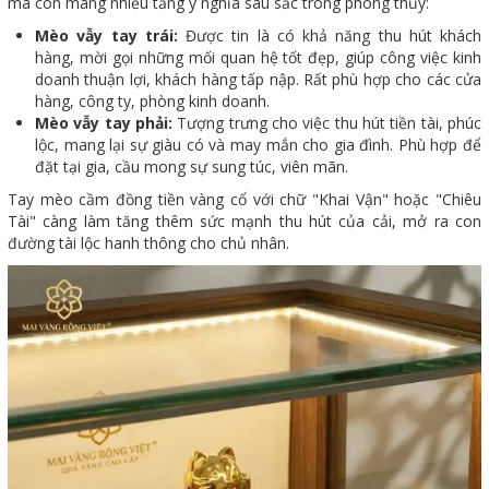
mà còn mang nhiều tầng ý nghĩa sâu sắc trong phong thủy:
Mèo vẫy tay trái:
Được tin là có khả năng thu hút khách
hàng, mời gọi những mối quan hệ tốt đẹp, giúp công việc kinh
doanh thuận lợi, khách hàng tấp nập. Rất phù hợp cho các cửa
hàng, công ty, phòng kinh doanh.
Mèo vẫy tay phải:
Tượng trưng cho việc thu hút tiền tài, phúc
lộc, mang lại sự giàu có và may mắn cho gia đình. Phù hợp để
đặt tại gia, cầu mong sự sung túc, viên mãn.
Tay mèo cầm đồng tiền vàng cổ với chữ "Khai Vận" hoặc "Chiêu
Tài" càng làm tăng thêm sức mạnh thu hút của cải, mở ra con
đường tài lộc hanh thông cho chủ nhân.