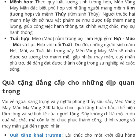
Mệnh hợp:
Theo quy luật tương sinh tương hợp, Mèo Vàng
May Mắn đặc biệt phù hợp với những người mang mệnh
Kim
(tương hợp) và mệnh
Thủy
(Kim sinh Thủy). Người thuộc hai
mệnh này khi sở hữu vật phẩm sẽ như được tiếp thêm năng
lượng, giúp công việc hanh thông, tài chính vững chắc, mọi sự
hanh thông.
Tuổi hợp:
Mèo (Mão) nằm trong bộ Tam Hợp gồm
Hợi - Mão
- Mùi
và Lục Hợp với tuổi
Tuất
. Do đó, những người sinh năm
Hợi, Mùi, và Tuất khi trưng bày Mèo Vàng May Mắn sẽ nhận
được sự tương trợ mạnh mẽ, gặp nhiều may mắn, quý nhân
phù trợ, dễ dàng đạt được thành công trong sự nghiệp và cuộc
sống.
Quà tặng đẳng cấp cho những dịp quan
trọng
Với vẻ ngoài sang trọng và ý nghĩa phong thủy sâu sắc, Mèo Vàng
May Mắn Mạ Vàng 24K là lựa chọn quà tặng hoàn hảo, thể hiện
tấm lòng và sự tinh tế của người tặng. Đây không chỉ là một món
quà vật chất mà còn là lời chúc phúc thành công, thịnh vượng và
may mắn gửi đến người nhận.
Quà tặng khai trương
:
Lời chúc cho một khởi đầu hồng